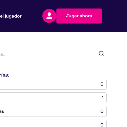
Jugar ahora
el jugador
rías
l
0
1
as
0
0