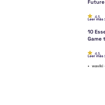
Future
4.5
Leer más
10 Esse
Game t
4.5
Leer más
waviki
—