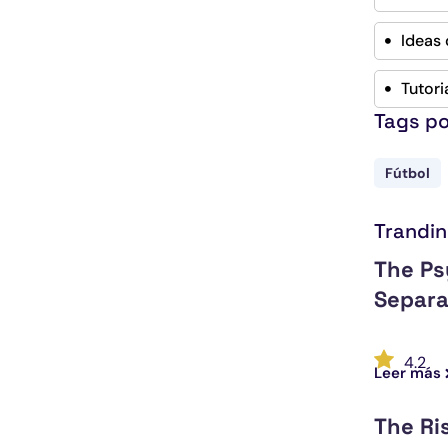
Ideas 
Tutori
Tags p
Fútbol
Trandi
The Ps
Separa
4.2
Leer más
The Ri