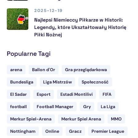
2025-12-19
Najlepsi Niemieccy Piłkarze w Historii:
Legendy, które Ukształtowały Historię
Piłki Nożnej
Popularne Tagi
arena
Ballon d'Or
Gra przeglądarkowa
Bundesliga
Liga Mistrzów
Społeczność
El Sadar
Esport
Estadi Montilivi
FIFA
football
Football Manager
Gry
La Liga
Merkur Spiel-Arena
Merkur Spiel Arena
MMO
Nottingham
Online
Gracz
Premier League