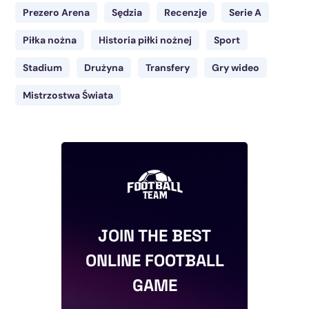
Prezero Arena
Sędzia
Recenzje
Serie A
Piłka nożna
Historia piłki nożnej
Sport
Stadium
Drużyna
Transfery
Gry wideo
Mistrzostwa Świata
JOIN THE BEST
ONLINE FOOTBALL
GAME