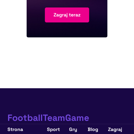
Zagraj teraz
FootballTeamGame
Strona
Sport
Gry
Blog
Zagraj