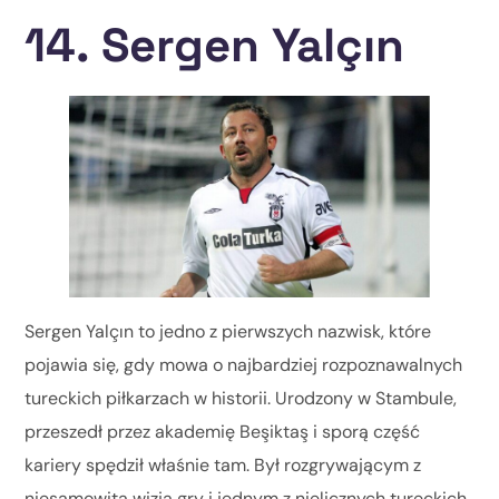
14. Sergen Yalçın
Sergen Yalçın to jedno z pierwszych nazwisk, które
pojawia się, gdy mowa o najbardziej rozpoznawalnych
tureckich piłkarzach w historii. Urodzony w Stambule,
przeszedł przez akademię Beşiktaş i sporą część
kariery spędził właśnie tam. Był rozgrywającym z
niesamowitą wizją gry i jednym z nielicznych tureckich