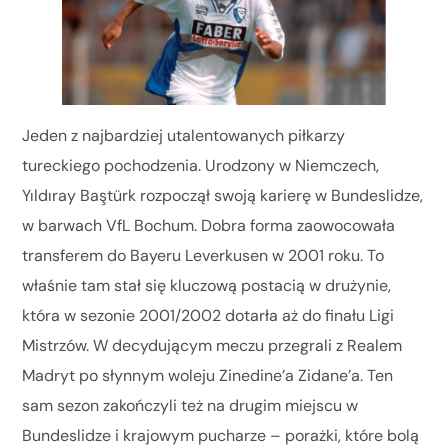
Jeden z najbardziej utalentowanych piłkarzy
tureckiego pochodzenia. Urodzony w Niemczech,
Yıldıray Baştürk rozpoczął swoją karierę w Bundeslidze,
w barwach VfL Bochum. Dobra forma zaowocowała
transferem do Bayeru Leverkusen w 2001 roku. To
właśnie tam stał się kluczową postacią w drużynie,
która w sezonie 2001/2002 dotarła aż do finału Ligi
Mistrzów. W decydującym meczu przegrali z Realem
Madryt po słynnym woleju Zinedine’a Zidane’a. Ten
sam sezon zakończyli też na drugim miejscu w
Bundeslidze i krajowym pucharze – porażki, które bolą