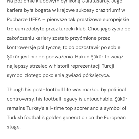
Na poziomie klubowym był ikoną Galatasaray. Jego
kariera była bogata w krajowe sukcesy oraz triumf w
Pucharze UEFA – pierwsze tak prestiżowe europejskie
trofeum zdobyte przez turecki klub. Choć jego życie po
zakończeniu kariery zostało przyćmione przez
kontrowersje polityczne, to co pozostawił po sobie
Şükür jest nie do podważenia. Hakan Şükür to wciąż
najlepszy strzelec w historii reprezentacji Turcji i
symbol złotego pokolenia gwiazd półksiężyca.
Though his post-football life was marked by political
controversy, his football legacy is untouchable. Şükür
remains Turkey’s all-time top scorer and a symbol of
Turkish football’s golden generation on the European
stage.