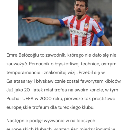
Emre Belözoğlu to zawodnik, którego nie dało się nie
zauważyć. Pomocnik o błyskotliwej technice, ostrym
temperamencie i znakomitej wizji. Przebił się w
Galatasaray i błyskawicznie został faworytem kibiców.
Już jako 20-latek miał trofea na swoim koncie, w tym
Puchar UEFA w 2000 roku, pierwsze tak prestiżowe
europejskie trofeum dla tureckiego klubu.
Następnie podjął wyzwanie w najlepszych
europejskich klubach, występując między innymi w