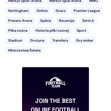
Merkur Spiel-Arena
Merkur Spiel Arena
MMO
Nottingham
Online
Gracz
Premier League
Prezero Arena
Sędzia
Recenzje
Serie A
Piłka nożna
Historia piłki nożnej
Sport
Stadium
Drużyna
Transfery
Gry wideo
Mistrzostwa Świata
JOIN THE BEST
ONLINE FOOTBALL