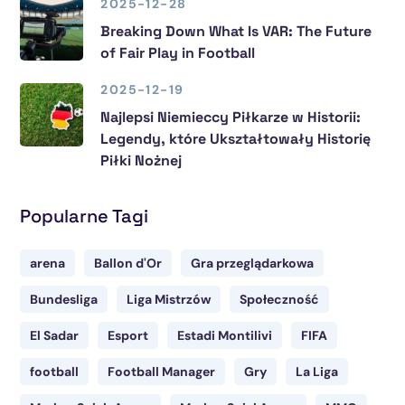
2025-12-28
Breaking Down What Is VAR: The Future
of Fair Play in Football
2025-12-19
Najlepsi Niemieccy Piłkarze w Historii:
Legendy, które Ukształtowały Historię
Piłki Nożnej
Popularne Tagi
arena
Ballon d'Or
Gra przeglądarkowa
Bundesliga
Liga Mistrzów
Społeczność
El Sadar
Esport
Estadi Montilivi
FIFA
football
Football Manager
Gry
La Liga