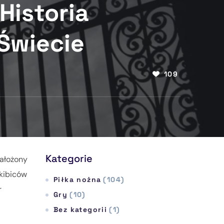
Historia
Świecie
109
Kategorie
Założony
 kibiców
Piłka nożna
(104)
r
Gry
(10)
Bez kategorii
(1)