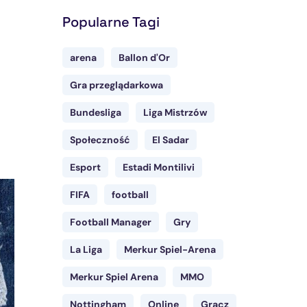
Popularne Tagi
arena
Ballon d'Or
Gra przeglądarkowa
Bundesliga
Liga Mistrzów
Społeczność
El Sadar
Esport
Estadi Montilivi
FIFA
football
Football Manager
Gry
La Liga
Merkur Spiel-Arena
Merkur Spiel Arena
MMO
Nottingham
Online
Gracz