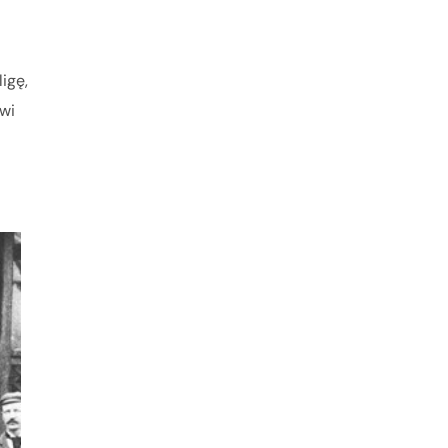
igę,
owi