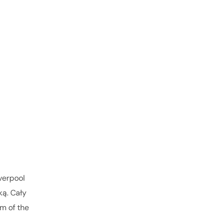
verpool
ką. Cały
m of the