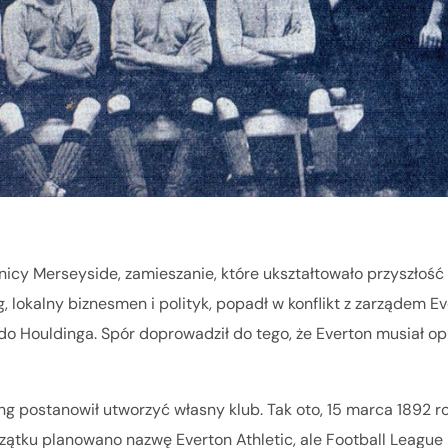
lnicy Merseyside, zamieszanie, które ukształtowało przyszłość
g, lokalny biznesmen i polityk, popadł w konflikt z zarządem Ev
 do Houldinga. Spór doprowadził do tego, że Everton musiał o
ng postanowił utworzyć własny klub. Tak oto, 15 marca 1892 ro
czątku planowano nazwę Everton Athletic, ale Football League 