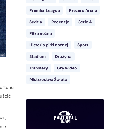
Premier League
Prezero Arena
Sędzia
Recenzje
Serie A
Piłka nożna
Historia piłki nożnej
Sport
Stadium
Drużyna
Transfery
Gry wideo
Mistrzostwa Świata
ertonu.
puścić
ku,
nie