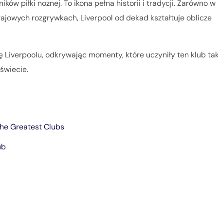
ików piłki nożnej. To ikona pełna historii i tradycji. Zarówno w
krajowych rozgrywkach, Liverpool od dekad kształtuje oblicze
ę Liverpoolu, odkrywając momenty, które uczyniły ten klub ta
 świecie.
 the Greatest Clubs
ub