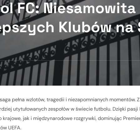
ool FC: Niesamowita 
epszych Klubów na 
 to saga pełna wzlotów, tragedii i niezapomnianych momentów. 
rdziej utytułowanych zespołów w świecie futbolu. Dzięki pasji
 krajowe, jak i międzynarodowe rozgrywki, dominując Premie
zów UEFA.