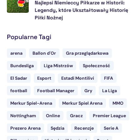
Najlepsi Niemieccy Piłkarze w Historii:
Legendy, które Ukształtowały Historię
Piłki Nożnej
Popularne Tagi
arena
Ballon d'Or
Gra przeglądarkowa
Bundesliga
Liga Mistrzów
Społeczność
El Sadar
Esport
Estadi Montilivi
FIFA
football
Football Manager
Gry
La Liga
Merkur Spiel-Arena
Merkur Spiel Arena
MMO
Nottingham
Online
Gracz
Premier League
Prezero Arena
Sędzia
Recenzje
Serie A