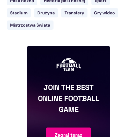
Piłka nożna
Historia piłki nożnej
Sport
Stadium
Drużyna
Transfery
Gry wideo
Mistrzostwa Świata
JOIN THE BEST
ONLINE FOOTBALL
GAME
Zagraj teraz