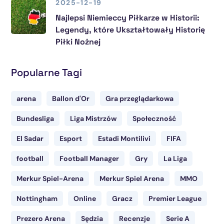
2025-12-19
Najlepsi Niemieccy Piłkarze w Historii:
Legendy, które Ukształtowały Historię
Piłki Nożnej
Popularne Tagi
arena
Ballon d'Or
Gra przeglądarkowa
Bundesliga
Liga Mistrzów
Społeczność
El Sadar
Esport
Estadi Montilivi
FIFA
football
Football Manager
Gry
La Liga
Merkur Spiel-Arena
Merkur Spiel Arena
MMO
Nottingham
Online
Gracz
Premier League
Prezero Arena
Sędzia
Recenzje
Serie A