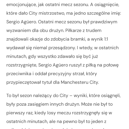
emocjonujące, jak ostatni mecz sezonu. A osiągnięcie,
które dało City mistrzostwo, ma jedno szczególne imię:
Sergio Agüero. Ostatni mecz sezonu był prawdziwym
wyzwaniem dla obu drużyn. Piłkarze z trudem
znajdowali okazje do zdobycia bramki, a wynik 1:1
wydawał się niemal przesądzony. I wtedy, w ostatnich
minutach, gdy wszystko zdawało się być już
rozstrzygnięte, Sergio Agüero ruszył z piłką na połowę
przeciwnika i oddał precyzyjny strzał, który
przypieczętował tytuł dla Manchesteru City.
To był sezon należący do City – wyniki, które osiągnęli,
były poza zasięgiem innych drużyn. Może nie był to
pierwszy raz, kiedy losy meczu rozstrzygnęły się w
ostatnich minutach, ale na pewno był to jeden z