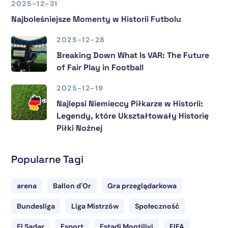
2025-12-31
Najboleśniejsze Momenty w Historii Futbolu
2025-12-28
Breaking Down What Is VAR: The Future
of Fair Play in Football
2025-12-19
Najlepsi Niemieccy Piłkarze w Historii:
Legendy, które Ukształtowały Historię
Piłki Nożnej
Popularne Tagi
arena
Ballon d'Or
Gra przeglądarkowa
Bundesliga
Liga Mistrzów
Społeczność
El Sadar
Esport
Estadi Montilivi
FIFA