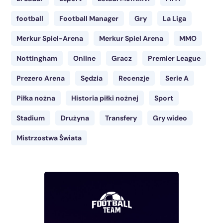
football
Football Manager
Gry
La Liga
Merkur Spiel-Arena
Merkur Spiel Arena
MMO
Nottingham
Online
Gracz
Premier League
Prezero Arena
Sędzia
Recenzje
Serie A
Piłka nożna
Historia piłki nożnej
Sport
Stadium
Drużyna
Transfery
Gry wideo
Mistrzostwa Świata