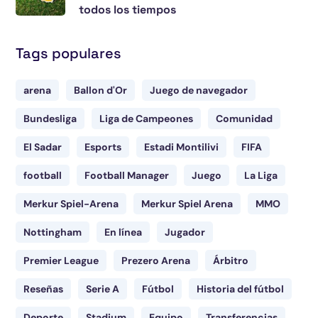
todos los tiempos
Tags populares
arena
Ballon d'Or
Juego de navegador
Bundesliga
Liga de Campeones
Comunidad
El Sadar
Esports
Estadi Montilivi
FIFA
football
Football Manager
Juego
La Liga
Merkur Spiel-Arena
Merkur Spiel Arena
MMO
Nottingham
En línea
Jugador
Premier League
Prezero Arena
Árbitro
Reseñas
Serie A
Fútbol
Historia del fútbol
Deporte
Stadium
Equipo
Transferencias