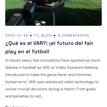
2025-12-28
FT_BLOG
0 COMENTARIOS
¿Qué es el VAR?: ¡el futuro del fair
play en el fútbol!
In recent years, few innovations have sparked as much
debate in football as VAR, or Video Assistant Referee.
Introduced to make the game fairer and minimize
human error, VAR uses advanced video technology to
review crucial decisions during a match. From goals
and penalties to red...