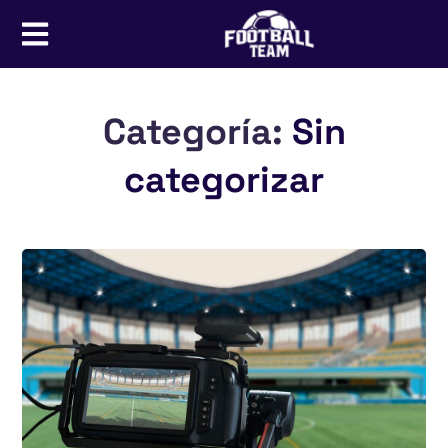
Categoría:
Sin
categorizar