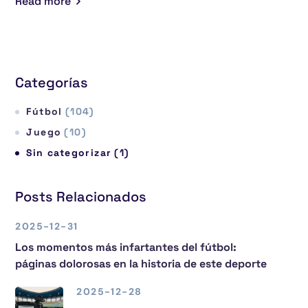
Read more
Categorías
Fútbol
(104)
Juego
(10)
Sin categorizar
(1)
Posts Relacionados
2025-12-31
Los momentos más infartantes del fútbol:
páginas dolorosas en la historia de este deporte
2025-12-28