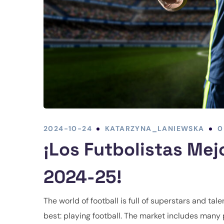
2024-10-24
KATARZYNA_LANIEWSKA
0
¡Los Futbolistas Me
2024-25!
The world of football is full of superstars and t
best: playing football. The market includes man