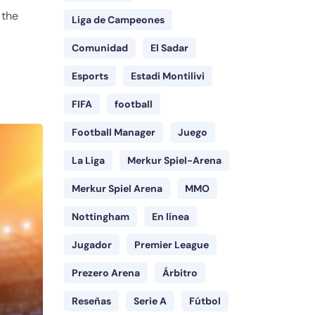
 the
Liga de Campeones
Comunidad
El Sadar
Esports
Estadi Montilivi
FIFA
football
Football Manager
Juego
La Liga
Merkur Spiel-Arena
Merkur Spiel Arena
MMO
Nottingham
En línea
Jugador
Premier League
Prezero Arena
Árbitro
Reseñas
Serie A
Fútbol