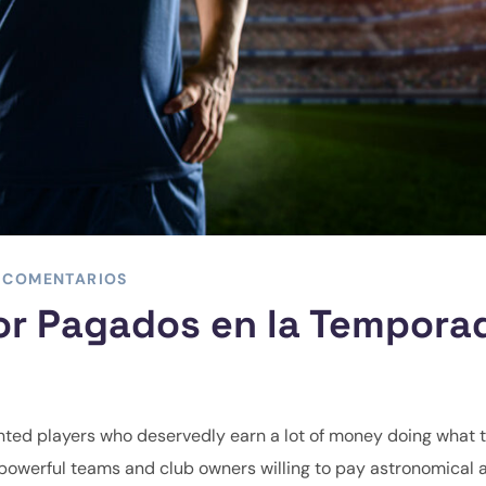
 COMENTARIOS
jor Pagados en la Tempora
alented players who deservedly earn a lot of money doing what 
y powerful teams and club owners willing to pay astronomical