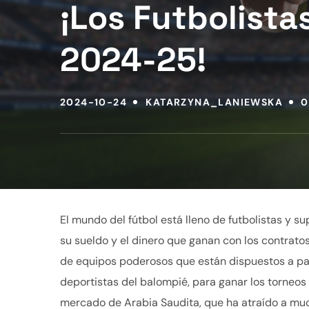
¡Los Futbolist
2024-25!
2024-10-24
KATARZYNA_LANIEWSKA
0
El mundo del fútbol está lleno de futbolistas y s
su sueldo y el dinero que ganan con los contratos
de equipos poderosos que están dispuestos a pa
deportistas del balompié, para ganar los torneos
mercado de Arabia Saudita, que ha atraído a mu