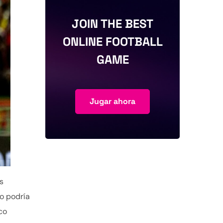
JOIN THE BEST
ONLINE FOOTBALL
GAME
Jugar ahora
s
o podría
co