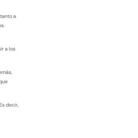
tanto a
os.
r a los
demás,
 que
Es decir,