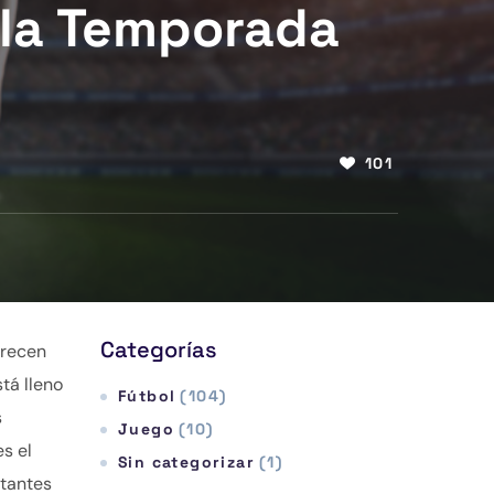
 la Temporada
101
Categorías
erecen
tá lleno
Fútbol
(104)
s
Juego
(10)
s el
Sin categorizar
(1)
itantes