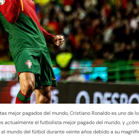
istas mejor pagados del mundo, Cristiano Ronaldo es uno de lo
 es actualmente el futbolista mejor pagado del mundo, y ¿cóm
 el mundo del fútbol durante veinte años debido a su magnífi