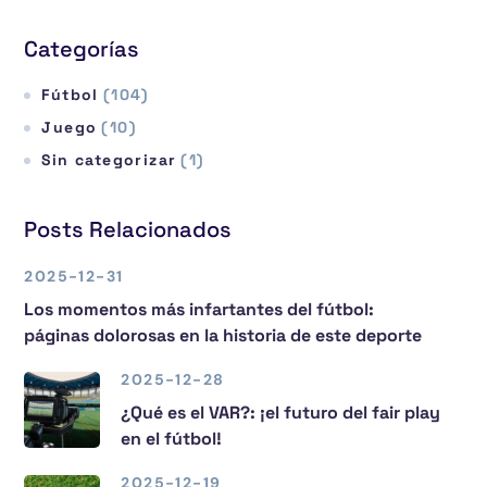
Categorías
Fútbol
(104)
Juego
(10)
Sin categorizar
(1)
Posts Relacionados
2025-12-31
Los momentos más infartantes del fútbol:
páginas dolorosas en la historia de este deporte
2025-12-28
¿Qué es el VAR?: ¡el futuro del fair play
en el fútbol!
2025-12-19