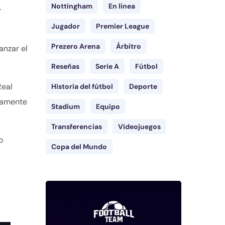
Nottingham
En línea
y
Jugador
Premier League
Prezero Arena
Árbitro
anzar el
Reseñas
Serie A
Fútbol
Real
Historia del fútbol
Deporte
ivamente
Stadium
Equipo
Transferencias
Videojuegos
o
Copa del Mundo