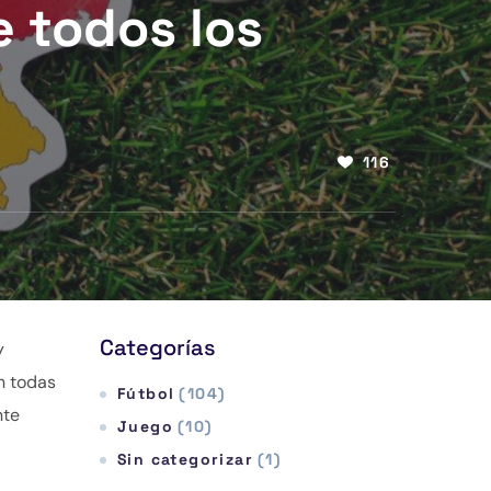
 todos los
116
Categorías
y
en todas
Fútbol
(104)
nte
Juego
(10)
Sin categorizar
(1)