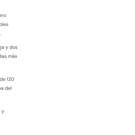
ero
oles
.
ga y dos
ndas más
 de 120
pa del
 y