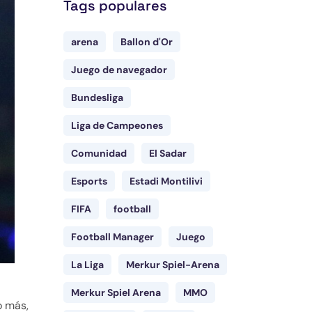
Tags populares
arena
Ballon d'Or
Juego de navegador
Bundesliga
Liga de Campeones
Comunidad
El Sadar
Esports
Estadi Montilivi
FIFA
football
Football Manager
Juego
La Liga
Merkur Spiel-Arena
Merkur Spiel Arena
MMO
o más,