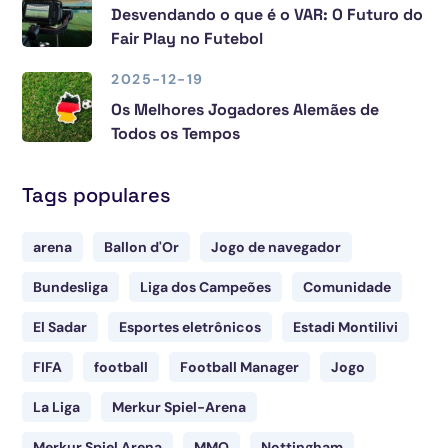
Desvendando o que é o VAR: O Futuro do
Fair Play no Futebol
2025-12-19
Os Melhores Jogadores Alemães de
Todos os Tempos
Tags populares
arena
Ballon d'Or
Jogo de navegador
Bundesliga
Liga dos Campeões
Comunidade
El Sadar
Esportes eletrônicos
Estadi Montilivi
FIFA
football
Football Manager
Jogo
La Liga
Merkur Spiel-Arena
Merkur Spiel Arena
MMO
Nottingham