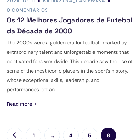
2024-10-11
KATARZYNA_LANIEWSKA
0 COMENTÁRIOS
Os 12 Melhores Jogadores de Futebol
da Década de 2000
The 2000s were a golden era for football, marked by
extraordinary talent and unforgettable moments that
captivated fans worldwide. This decade saw the rise of
some of the most iconic players in the sport’s history,
whose exceptional skills, leadership, and
performances left an...
Read more
1
…
4
5
6