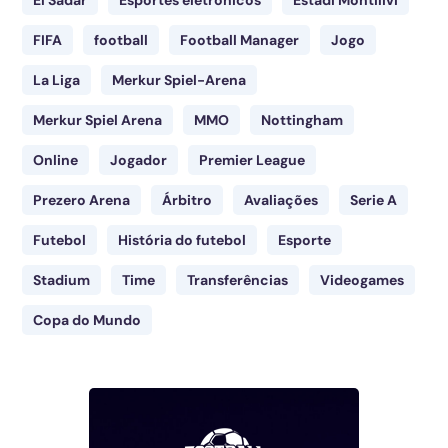
FIFA
football
Football Manager
Jogo
La Liga
Merkur Spiel-Arena
Merkur Spiel Arena
MMO
Nottingham
Online
Jogador
Premier League
Prezero Arena
Árbitro
Avaliações
Serie A
Futebol
História do futebol
Esporte
Stadium
Time
Transferências
Videogames
Copa do Mundo