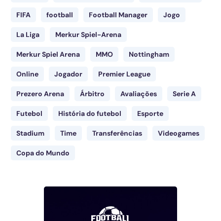
FIFA
football
Football Manager
Jogo
La Liga
Merkur Spiel-Arena
Merkur Spiel Arena
MMO
Nottingham
Online
Jogador
Premier League
Prezero Arena
Árbitro
Avaliações
Serie A
Futebol
História do futebol
Esporte
Stadium
Time
Transferências
Videogames
Copa do Mundo