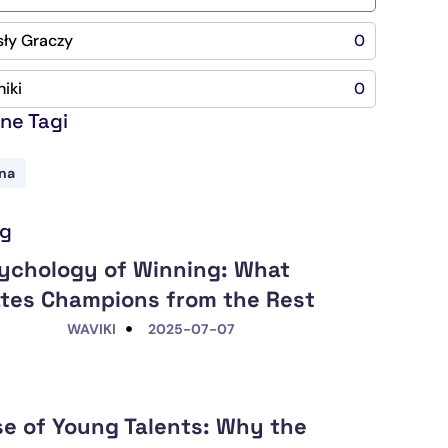
ły Graczy
0
iki
0
ne Tagi
żna
ng
ychology of Winning: What
tes Champions from the Rest
WAVIKI
2025-07-07
se of Young Talents: Why the