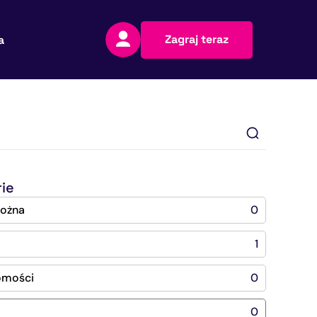
Zagraj teraz
a
ie
nożna
0
1
omości
0
0