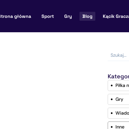
Strona główna
Sport
Gry
Blog
Kącik Gracz
Kategor
Piłka 
Gry
Wiad
Inne