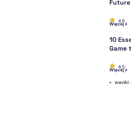
Future
4.5
Więcej
10 Esse
Game t
4.5
Więcej
waviki
—