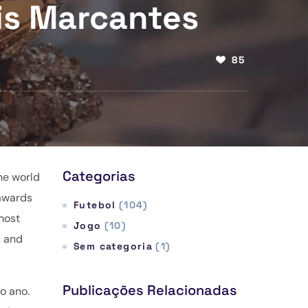
is Marcantes
85
Categorias
he world
 awards
Futebol
(104)
most
Jogo
(10)
, and
Sem categoria
(1)
Publicações Relacionadas
o ano.