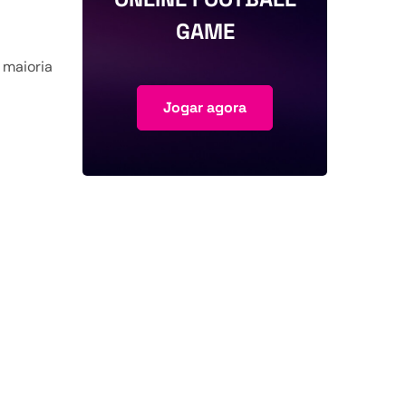
GAME
 maioria
Jogar agora