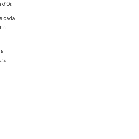
 d'Or.
 e cada
tro
ia
essi