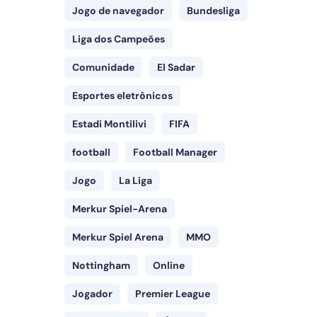
Jogo de navegador
Bundesliga
Liga dos Campeões
Comunidade
El Sadar
Esportes eletrônicos
Estadi Montilivi
FIFA
football
Football Manager
Jogo
La Liga
Merkur Spiel-Arena
Merkur Spiel Arena
MMO
Nottingham
Online
Jogador
Premier League