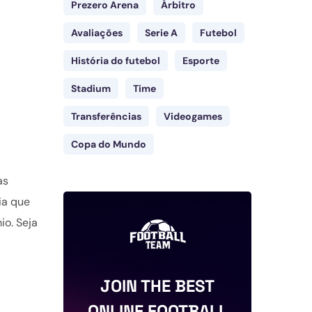
Prezero Arena
Árbitro
Avaliações
Serie A
Futebol
História do futebol
Esporte
Stadium
Time
Transferências
Videogames
Copa do Mundo
as
ia que
io. Seja
JOIN THE BEST
ONLINE FOOTBALL