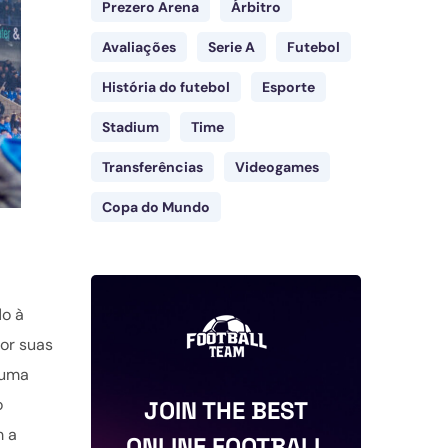
Prezero Arena
Árbitro
Avaliações
Serie A
Futebol
História do futebol
Esporte
Stadium
Time
Transferências
Videogames
Copa do Mundo
do à
por suas
 uma
o
JOIN THE BEST
m a
ONLINE FOOTBALL