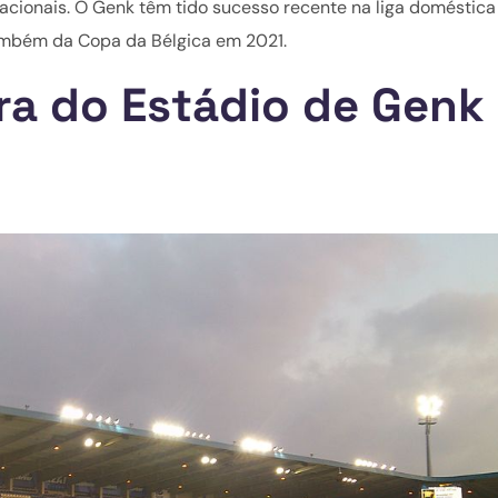
nacionais. O Genk têm tido sucesso recente na liga doméstica
ambém da Copa da Bélgica em 2021.
ura do Estádio de Genk 