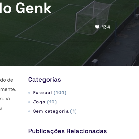
 do Genk
134
Categorias
ado de
amente,
Futebol
(104)
Arena
Jogo
(10)
a
Sem categoria
(1)
Publicações Relacionadas