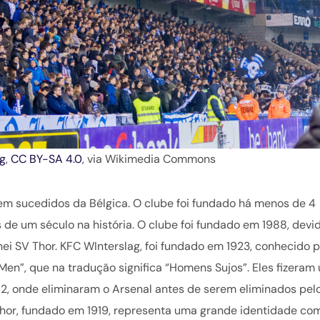
g
,
CC BY-SA 4.0
, via Wikimedia Commons
m sucedidos da Bélgica. O clube foi fundado há menos de 4
 de um século na história. O clube foi fundado em 1988, devi
ei SV Thor. KFC WInterslag, foi fundado em 1923, conhecido 
 Men”, que na tradução significa “Homens Sujos”. Eles fizeram
, onde eliminaram o Arsenal antes de serem eliminados pel
Thor, fundado em 1919, representa uma grande identidade co