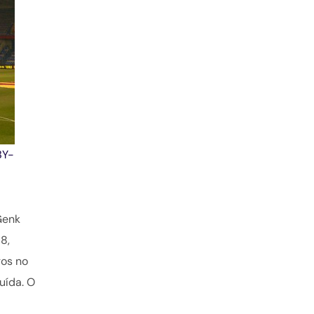
BY-
Genk
8,
gos no
uída. O