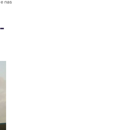
 e nas
-