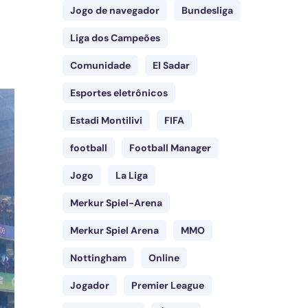
Jogo de navegador
Bundesliga
Liga dos Campeões
Comunidade
El Sadar
Esportes eletrônicos
Estadi Montilivi
FIFA
football
Football Manager
Jogo
La Liga
Merkur Spiel-Arena
Merkur Spiel Arena
MMO
Nottingham
Online
Jogador
Premier League