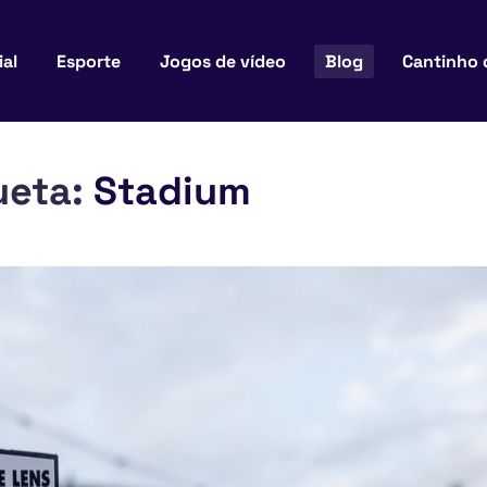
ial
Esporte
Jogos de vídeo
Blog
Cantinho 
ueta:
Stadium