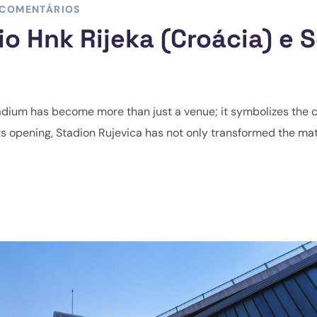
 COMENTÁRIOS
o Hnk Rijeka (Croácia) e 
adium has become more than just a venue; it symbolizes the c
e its opening, Stadion Rujevica has not only transformed the m