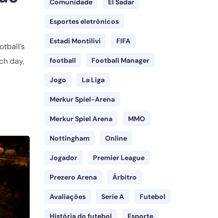
Comunidade
El Sadar
Esportes eletrônicos
Estadi Montilivi
FIFA
otball’s
ch day,
football
Football Manager
Jogo
La Liga
Merkur Spiel-Arena
Merkur Spiel Arena
MMO
Nottingham
Online
Jogador
Premier League
Prezero Arena
Árbitro
Avaliações
Serie A
Futebol
História do futebol
Esporte