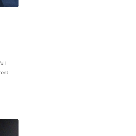
ull
ront