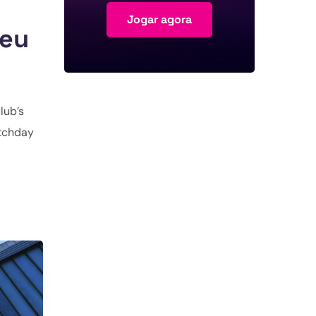
Jogar agora
Seu
lub’s
atchday