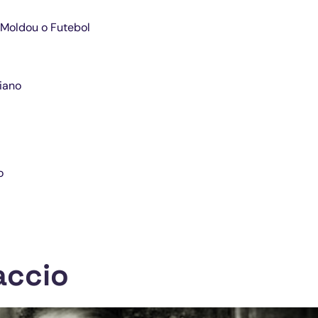
Moldou o Futebol
liano
o
accio