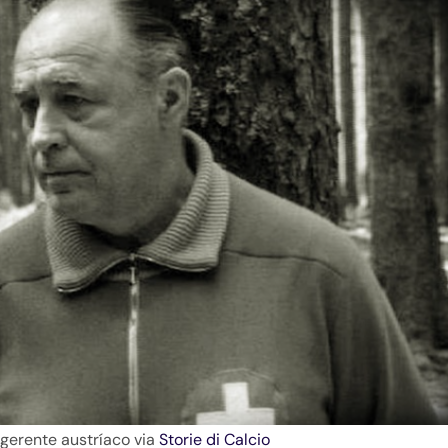
gerente austríaco via
Storie di Calcio