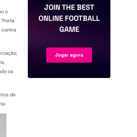
JOIN THE BEST
ou o
ONLINE FOOTBALL
 "Porta
GAME
 contra
arcação,
Jogar agora
is,
ndo os
itos de
te.