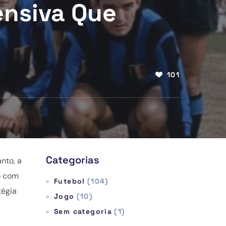
ensiva Que
101
Categorias
nto, a
o com
Futebol
(104)
tégia
Jogo
(10)
Sem categoria
(1)