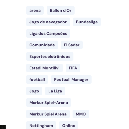
arena
Ballon d'Or
Jogo de navegador
Bundesliga
Liga dos Campeões
Comunidade
El Sadar
Esportes eletrônicos
Estadi Montilivi
FIFA
football
Football Manager
Jogo
La Liga
Merkur Spiel-Arena
Merkur Spiel Arena
MMO
Nottingham
Online