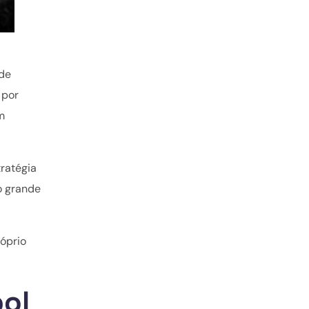
 de
 por
m
ratégia
 o grande
óprio
bol