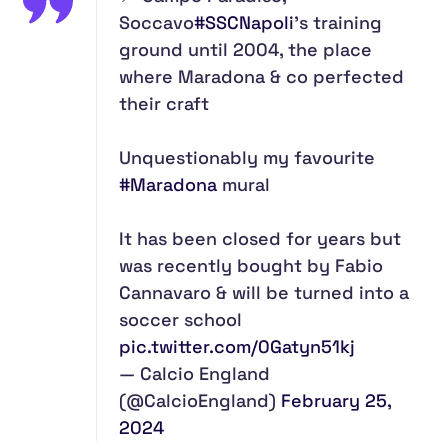
Soccavo
#SSCNapoli
’s training
ground until 2004, the place
where Maradona & co perfected
their craft
Unquestionably my favourite
#Maradona
mural
It has been closed for years but
was recently bought by Fabio
Cannavaro & will be turned into a
soccer school
pic.twitter.com/0Gatyn51kj
— Calcio England
(@CalcioEngland)
February 25,
2024