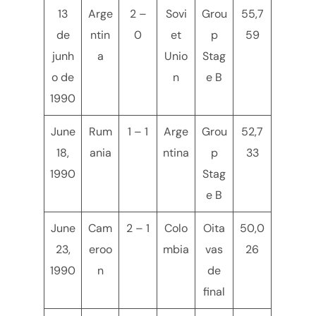
13
Arge
2 –
Sovi
Grou
55,7
de
ntin
0
et
p
59
junh
a
Unio
Stag
o de
n
e B
1990
June
Rum
1 – 1
Arge
Grou
52,7
18,
ania
ntina
p
33
1990
Stag
e B
June
Cam
2 – 1
Colo
Oita
50,0
23,
eroo
mbia
vas
26
1990
n
de
final