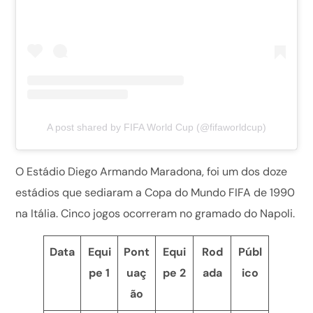
A post shared by FIFA World Cup (@fifaworldcup)
O Estádio Diego Armando Maradona, foi um dos doze
estádios que sediaram a Copa do Mundo FIFA de 1990
na Itália. Cinco jogos ocorreram no gramado do Napoli.
Data
Equi
Pont
Equi
Rod
Públ
pe 1
uaç
pe 2
ada
ico
ão