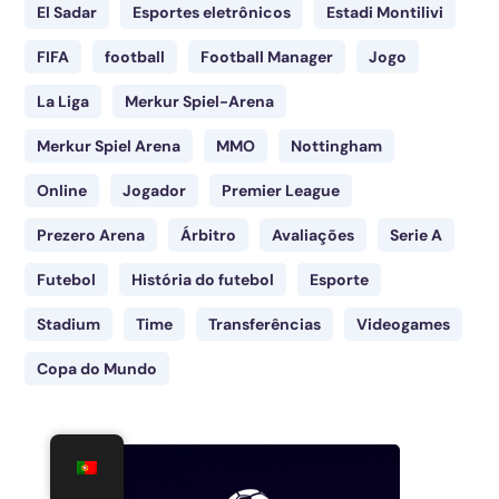
El Sadar
Esportes eletrônicos
Estadi Montilivi
FIFA
football
Football Manager
Jogo
La Liga
Merkur Spiel-Arena
Merkur Spiel Arena
MMO
Nottingham
Online
Jogador
Premier League
Prezero Arena
Árbitro
Avaliações
Serie A
Futebol
História do futebol
Esporte
Stadium
Time
Transferências
Videogames
Copa do Mundo