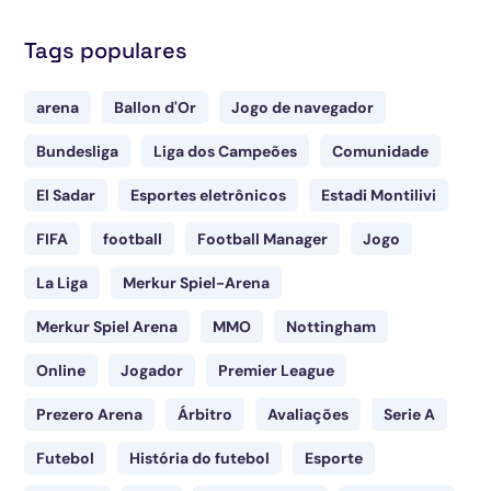
Tags populares
arena
Ballon d'Or
Jogo de navegador
Bundesliga
Liga dos Campeões
Comunidade
El Sadar
Esportes eletrônicos
Estadi Montilivi
FIFA
football
Football Manager
Jogo
La Liga
Merkur Spiel-Arena
Merkur Spiel Arena
MMO
Nottingham
Online
Jogador
Premier League
Prezero Arena
Árbitro
Avaliações
Serie A
Futebol
História do futebol
Esporte