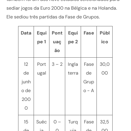
sediar jogos da Euro 2000 na Bélgica e na Holanda.
Ele sediou três partidas da Fase de Grupos.
Data
Equi
Pont
Equi
Fase
Públ
pe 1
uaç
pe 2
ico
ão
12
Port
3 – 2
Ingla
Fase
30,0
de
ugal
terra
de
00
junh
Grup
o de
o - A
200
0
15
Suéc
0 –
Turq
Fase
32,5
de
ia
0
uia
de
00